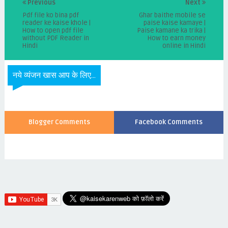
Previous
Next
Pdf file ko bina pdf
Ghar baithe mobile se
reader ke kaise khole |
paise kaise kamaye |
How to open pdf file
Paise kamane ka trika |
without PDF Reader in
How to earn money
Hindi
online in Hindi
नये व्यंजन खास आप के लिए...
Blogger Comments
Facebook Comments