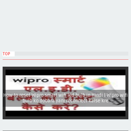
TOP
How to reset Wipro smart wifi led bulb in Hindi | Wipro wifi
bulb ko dobara yani reconnect kaise kre