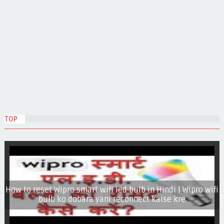
TOP
How to reset Wipro smart wifi led bulb in Hindi | Wipro wifi
bulb ko dobara yani reconnect kaise kre