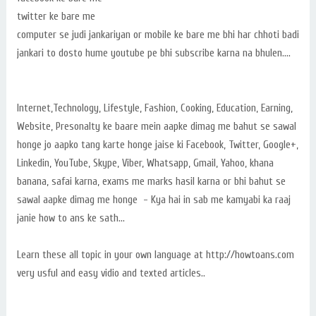
twitter ke bare me
computer se judi jankariyan or mobile ke bare me bhi har chhoti badi
jankari to dosto hume youtube pe bhi subscribe karna na bhulen....
Internet,Technology, Lifestyle, Fashion, Cooking, Education, Earning,
Website, Presonalty ke baare mein aapke dimag me bahut se sawal
honge jo aapko tang karte honge jaise ki Facebook, Twitter, Google+,
Linkedin, YouTube, Skype, Viber, Whatsapp, Gmail, Yahoo, khana
banana, safai karna, exams me marks hasil karna or bhi bahut se
sawal aapke dimag me honge - Kya hai in sab me kamyabi ka raaj
janie how to ans ke sath...
Learn these all topic in your own language at http://howtoans.com
very usful and easy vidio and texted articles..