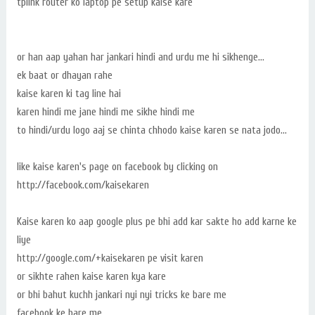
tplink router ko laptop pe setup kaise kare
or han aap yahan har jankari hindi and urdu me hi sikhenge...
ek baat or dhayan rahe
kaise karen ki tag line hai
karen hindi me jane hindi me sikhe hindi me
to hindi/urdu logo aaj se chinta chhodo kaise karen se nata jodo...
like kaise karen's page on facebook by clicking on
http://facebook.com/kaisekaren
Kaise karen ko aap google plus pe bhi add kar sakte ho add karne ke
liye
http://google.com/+kaisekaren pe visit karen
or sikhte rahen kaise karen kya kare
or bhi bahut kuchh jankari nyi nyi tricks ke bare me
facebook ke bare me