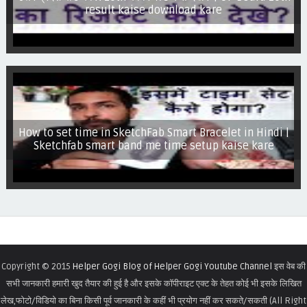
result kaise download kare
How to set time in SketchFab Smart Bracelet in Hindi |
Sketchfab smart band me time setup kaise kare
Copyright © 2015
Helper Gogi Blog of Helper Gogi Youtube Channel
इस वेब की
सभी जानकारी हमारी खुद तैयार की हुई है और इसके कॉपीराइट एक्ट के तेहत कोई भी इसके लिखित
लेख,फोटो/विडियो का बिना किसी पूर्व जानकारी के कहीं भी प्रयोग नहीं कर सकते/सकती (All Right