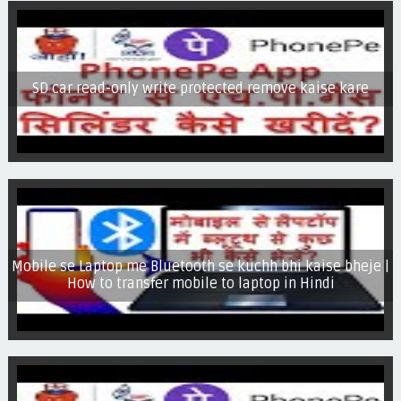
SD car read-only write protected remove kaise kare
Mobile se Laptop me Bluetooth se kuchh bhi kaise bheje |
How to transfer mobile to laptop in Hindi