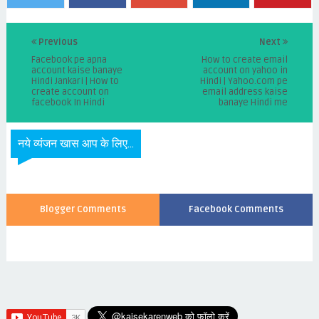
Previous
Next
Facebook pe apna
How to create email
account kaise banaye
account on yahoo in
Hindi Jankari | How to
Hindi | Yahoo.com pe
create account on
email address kaise
facebook In Hindi
banaye Hindi me
नये व्यंजन खास आप के लिए...
Blogger Comments
Facebook Comments