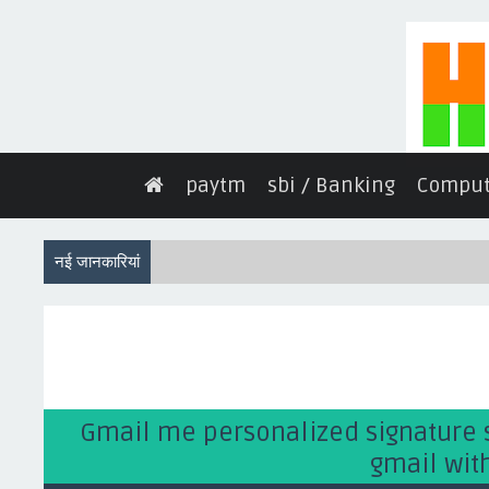
paytm
sbi / Banking
Comput
नई जानकारियां
Gmail me personalized signature se
gmail with