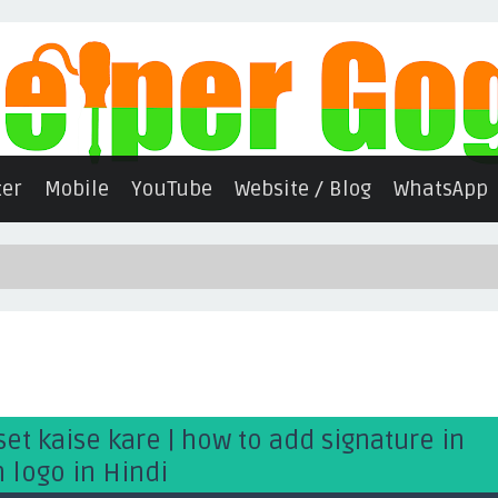
er
Mobile
YouTube
Website / Blog
WhatsApp
t kaise kare | how to add signature in
 logo in Hindi