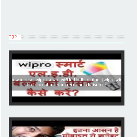
TOP
How to reset Wipro smart wifi led bulb in Hindi | Wipro wifi
bulb ko dobara yani reconnect kaise kre