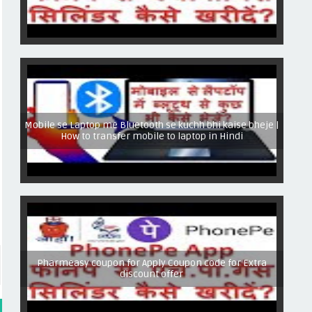
Mobile se Laptop me Bluetooth se kuchh bhi kaise bheje |
How to transfer mobile to laptop in Hindi
Pharmeasy coupon for Apply Coupon code for Extra
discount offer