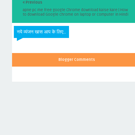
Previous
apne pc me free google Chrome download kaise kare | How
to download Google chrome on laptop or computer in Hindi
नये व्यंजन खास आप के लिए...
Blogger Comments