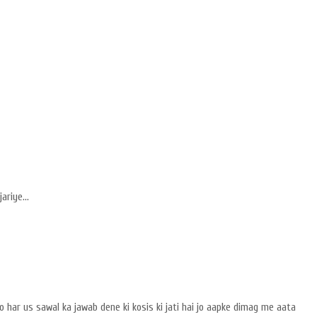
riye...
o har us sawal ka jawab dene ki kosis ki jati hai jo aapke dimag me aata